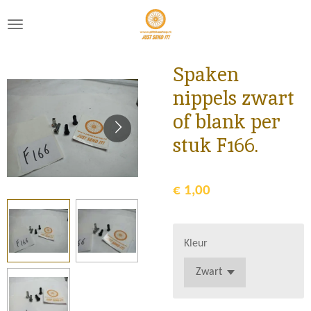
Ga
direct
naar
de
Spaken
hoofdinhoud
nippels zwart
of blank per
stuk F166.
€ 1,00
Kleur