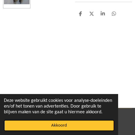
D
D
S
D
e
e
h
e
l
e
a
l
e
l
r
e
n
e
n
Deze website gebruikt cookies voor analyse-doeleinden
en/of het tonen van advertenties. Door gebruik te
blijven maken van de site gaat u hiermee akkoord.
© 2020 - 2026 pitbikeshop
Akkoord
Powered by
JouwWeb