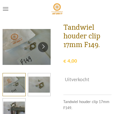
Ga
direct
naar
de
Tandwiel
hoofdinhoud
houder clip
17mm F149.
€ 4,00
Uitverkocht
Tandwiel houder clip 17mm
F149.