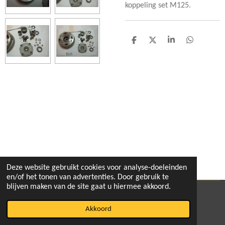
koppeling set M125.
D
D
S
D
e
e
h
e
l
e
a
l
e
l
r
e
n
e
n
Deze website gebruikt cookies voor analyse-doeleinden
en/of het tonen van advertenties. Door gebruik te
blijven maken van de site gaat u hiermee akkoord.
© 2020 - 2026 pitbikeshop
Akkoord
Powered by
JouwWeb