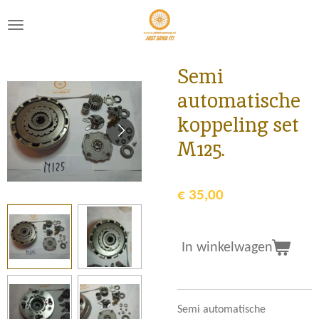
Ga
direct
naar
de
Semi
hoofdinhoud
automatische
koppeling set
M125.
€ 35,00
In winkelwagen
Semi automatische