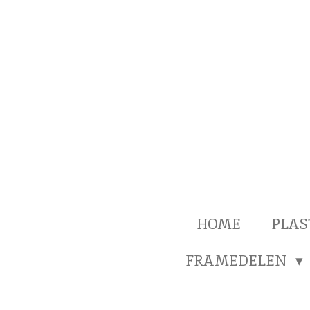
Ga
direct
naar
de
hoofdinhoud
HOME
PLAS
FRAMEDELEN