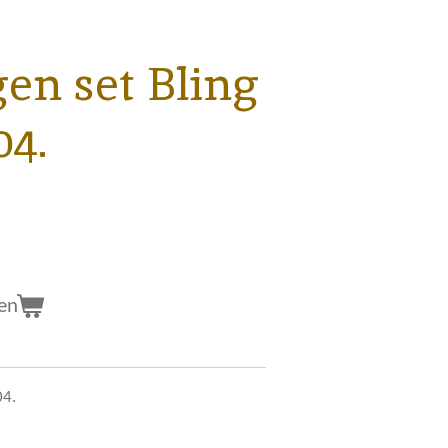
gen set Bling
4.
en
04.