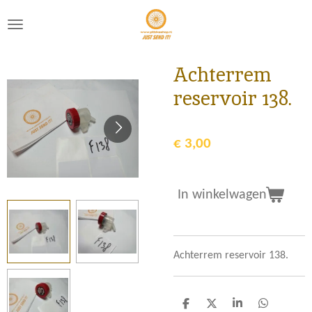
Ga
direct
naar
de
Achterrem
hoofdinhoud
reservoir 138.
€ 3,00
In winkelwagen
Achterrem reservoir 138.
D
D
S
D