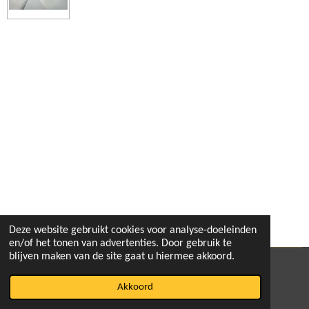
e
e
h
e
l
e
a
l
e
l
r
e
n
e
n
Deze website gebruikt cookies voor analyse-doeleinden
en/of het tonen van advertenties. Door gebruik te
blijven maken van de site gaat u hiermee akkoord.
© 2020 - 2026 pitbikeshop
Akkoord
Powered by
JouwWeb