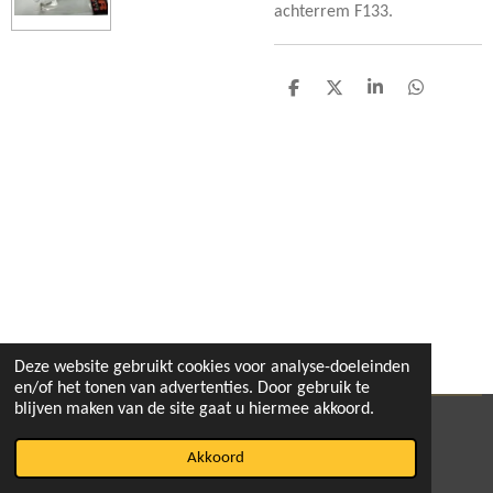
achterrem F133.
D
D
S
D
e
e
h
e
l
e
a
l
e
l
r
e
n
e
n
Deze website gebruikt cookies voor analyse-doeleinden
en/of het tonen van advertenties. Door gebruik te
blijven maken van de site gaat u hiermee akkoord.
© 2020 - 2026 pitbikeshop
Akkoord
Powered by
JouwWeb