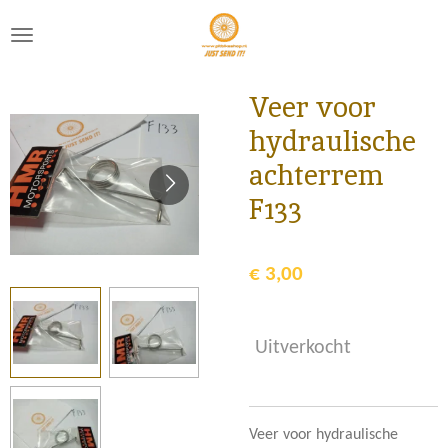
Ga
direct
naar
de
Veer voor
hoofdinhoud
hydraulische
achterrem
F133
€ 3,00
Uitverkocht
Veer voor hydraulische