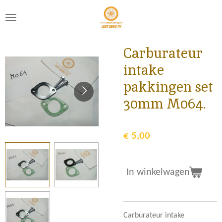
Ga
direct
naar
de
Carburateur
hoofdinhoud
intake
pakkingen set
30mm M064.
€ 5,00
In winkelwagen
Carburateur intake