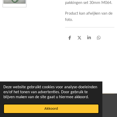
pakkingen set 30mm M064.
Product kan afwijken van de
foto.
D
D
S
D
e
e
h
e
l
e
a
l
e
l
r
e
n
e
n
Deze website gebruikt cookies voor analyse-doeleinden
en/of het tonen van advertenties. Door gebruik te
blijven maken van de site gaat u hiermee akkoord.
© 2020 - 2026 pitbikeshop
Akkoord
Powered by
JouwWeb