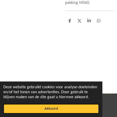
pakking M060.
D
D
S
D
e
e
h
e
l
e
a
l
e
l
r
e
n
e
n
Deze website gebruikt cookies voor analyse-doeleinden
en/of het tonen van advertenties. Door gebruik te
blijven maken van de site gaat u hiermee akkoord.
© 2020 - 2026 pitbikeshop
Akkoord
Powered by
JouwWeb