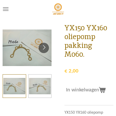
Ga
direct
naar
de
YX150 YX160
hoofdinhoud
oliepomp
pakking
M060.
€ 2,00
In winkelwagen
YX150 YX160 oliepomp