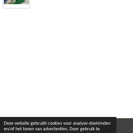
e
e
h
e
l
e
a
l
e
l
r
e
n
e
n
Deze website gebruikt cookies voor analyse-doeleinden
© 2020 - 2026 pitbikeshop
en/of het tonen van advertenties. Door gebruik te