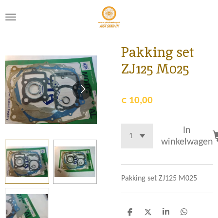
Ga
direct
naar
de
Pakking set
hoofdinhoud
ZJ125 M025
€ 10,00
In
winkelwagen
Pakking set ZJ125 M025
D
D
S
D