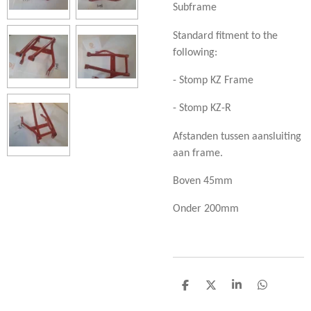
Subframe
Standard fitment to the
following:
- Stomp KZ Frame
- Stomp KZ-R
Afstanden tussen aansluiting
aan frame.
Boven 45mm
Onder 200mm
D
D
S
D
e
e
h
e