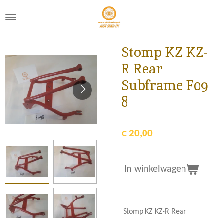
Ga
direct
naar
de
Stomp KZ KZ-
hoofdinhoud
R Rear
Subframe F09
8
€ 20,00
In winkelwagen
Stomp KZ KZ-R Rear