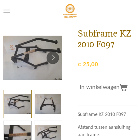
Ga
direct
naar
de
Subframe KZ
hoofdinhoud
2010 F097
€ 25,00
In winkelwagen
Subframe KZ 2010 F097
Afstand tussen aansluiting
aan frame.