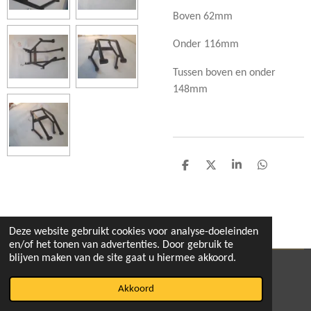
Boven 62mm
Onder 116mm
Tussen boven en onder
148mm
D
D
S
D
e
e
h
e
l
e
a
l
e
l
r
e
n
e
n
Deze website gebruikt cookies voor analyse-doeleinden
en/of het tonen van advertenties. Door gebruik te
blijven maken van de site gaat u hiermee akkoord.
© 2020 - 2026 pitbikeshop
Akkoord
Powered by
JouwWeb