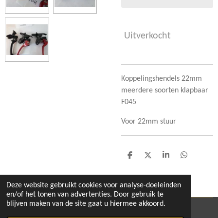
Uitverkocht
Koppelingshendels 22mm
meerdere soorten klapbaar
F045
Voor 22mm stuur
D
D
S
D
e
e
h
e
l
e
a
l
e
l
r
e
Deze website gebruikt cookies voor analyse-doeleinden
n
e
n
en/of het tonen van advertenties. Door gebruik te
blijven maken van de site gaat u hiermee akkoord.
© 2020 - 2026 pitbikeshop