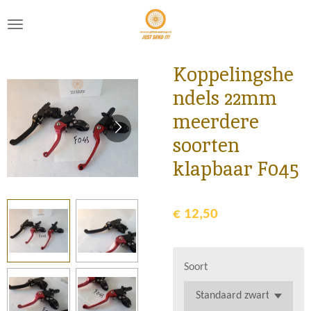
Ga
direct
naar
de
Koppelingshe
hoofdinhoud
ndels 22mm
meerdere
soorten
klapbaar F045
€ 12,50
Soort