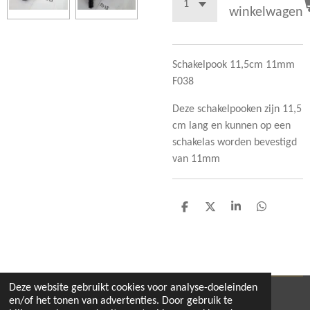
winkelwagen
Schakelpook 11,5cm 11mm
F038
Deze schakelpooken zijn 11,5
cm lang en kunnen op een
schakelas worden bevestigd
van 11mm
D
D
S
D
e
e
h
e
l
e
a
l
e
l
r
e
n
e
n
Deze website gebruikt cookies voor analyse-doeleinden
© 2020 - 2026 pitbikeshop
en/of het tonen van advertenties. Door gebruik te