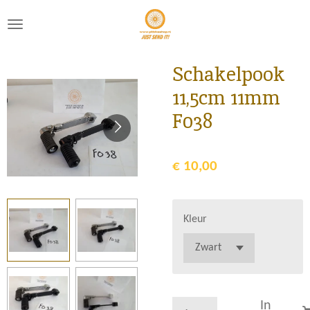
Ga
direct
naar
de
Schakelpook
hoofdinhoud
11,5cm 11mm
F038
€ 10,00
Kleur
In