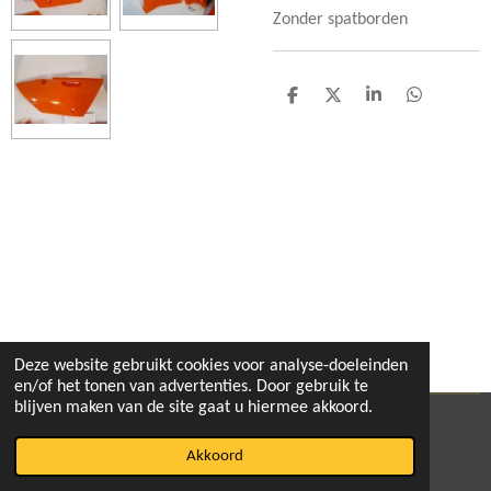
Zonder spatborden
D
D
S
D
e
e
h
e
l
e
a
l
e
l
r
e
n
e
n
Deze website gebruikt cookies voor analyse-doeleinden
en/of het tonen van advertenties. Door gebruik te
blijven maken van de site gaat u hiermee akkoord.
© 2020 - 2026 pitbikeshop
Akkoord
Powered by
JouwWeb