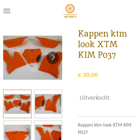
Ga
direct
naar
de
Kappen ktm
hoofdinhoud
look XTM
KIM P037
€ 30,00
Uitverkocht
Kappen ktm look XTM KIM
P037