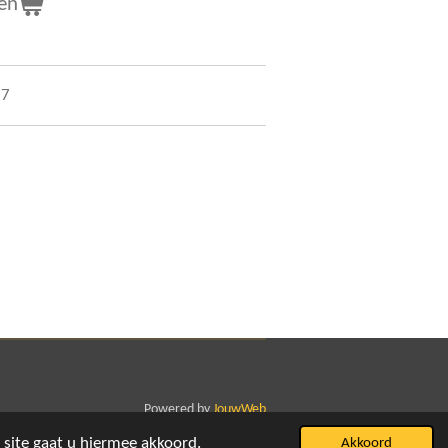
en
27
Powered by
JouwWeb
 site gaat u hiermee akkoord.
Akkoord