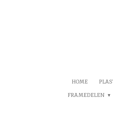
Ga
direct
naar
de
hoofdinhoud
HOME
PLAS
FRAMEDELEN