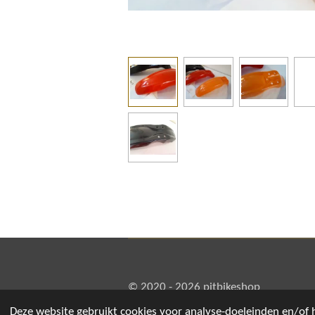
© 2020 - 2026 pitbikeshop
Deze website gebruikt cookies voor analyse-doeleinden en/of h