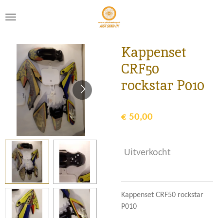
Ga
direct
naar
de
Kappenset
hoofdinhoud
CRF50
rockstar P010
€ 50,00
Uitverkocht
Kappenset CRF50 rockstar
P010