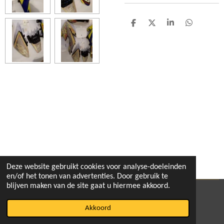
D
D
S
D
e
e
h
e
l
e
a
l
e
l
r
e
n
e
n
Deze website gebruikt cookies voor analyse-doeleinden
en/of het tonen van advertenties. Door gebruik te
blijven maken van de site gaat u hiermee akkoord.
© 2020 - 2026 pitbikeshop
Akkoord
Powered by
JouwWeb