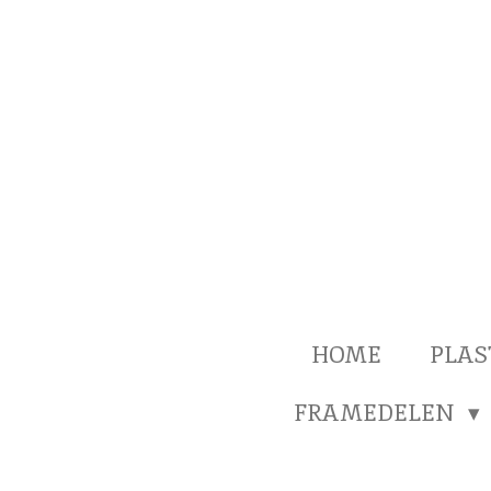
Ga
direct
naar
de
hoofdinhoud
HOME
PLAS
FRAMEDELEN