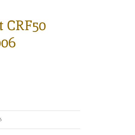
et CRF50
006
6