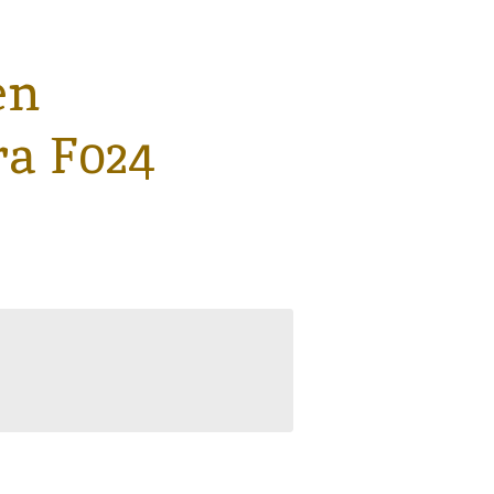
en
a F024