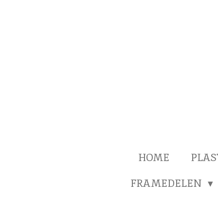
Ga
direct
naar
de
hoofdinhoud
HOME
PLAS
FRAMEDELEN