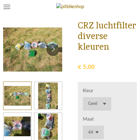
Ga
direct
naar
CRZ luchtfilter
de
diverse
hoofdinhoud
kleuren
€ 5,00
Kleur
Maat