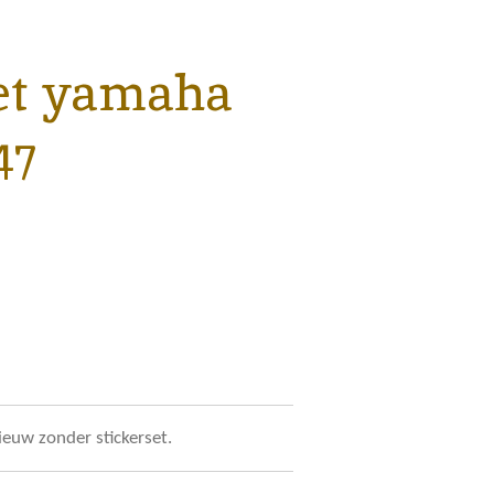
et yamaha
47
euw zonder stickerset.