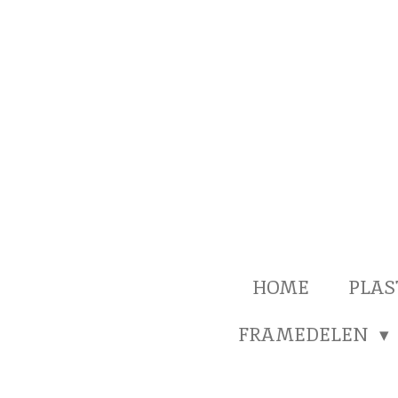
Ga
direct
naar
de
hoofdinhoud
HOME
PLAS
FRAMEDELEN