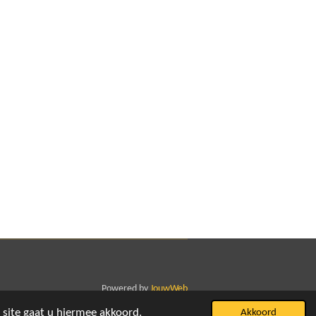
Powered by
JouwWeb
 site gaat u hiermee akkoord.
Akkoord